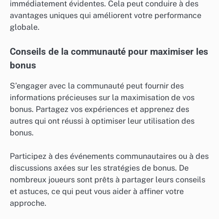
immédiatement évidentes. Cela peut conduire à des
avantages uniques qui améliorent votre performance
globale.
Conseils de la communauté pour maximiser les
bonus
S’engager avec la communauté peut fournir des
informations précieuses sur la maximisation de vos
bonus. Partagez vos expériences et apprenez des
autres qui ont réussi à optimiser leur utilisation des
bonus.
Participez à des événements communautaires ou à des
discussions axées sur les stratégies de bonus. De
nombreux joueurs sont prêts à partager leurs conseils
et astuces, ce qui peut vous aider à affiner votre
approche.