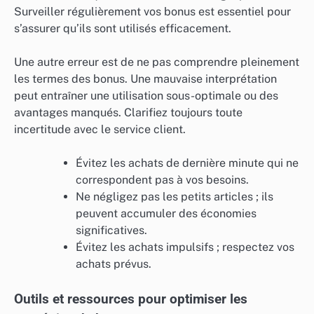
Surveiller régulièrement vos bonus est essentiel pour
s’assurer qu’ils sont utilisés efficacement.
Une autre erreur est de ne pas comprendre pleinement
les termes des bonus. Une mauvaise interprétation
peut entraîner une utilisation sous-optimale ou des
avantages manqués. Clarifiez toujours toute
incertitude avec le service client.
Évitez les achats de dernière minute qui ne
correspondent pas à vos besoins.
Ne négligez pas les petits articles ; ils
peuvent accumuler des économies
significatives.
Évitez les achats impulsifs ; respectez vos
achats prévus.
Outils et ressources pour optimiser les