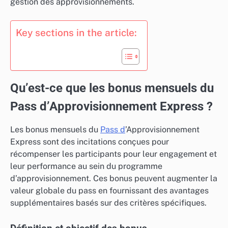
gestion des approvisionnements.
Key sections in the article:
Qu’est-ce que les bonus mensuels du
Pass d’Approvisionnement Express ?
Les bonus mensuels du
Pass d
’Approvisionnement
Express sont des incitations conçues pour
récompenser les participants pour leur engagement et
leur performance au sein du programme
d’approvisionnement. Ces bonus peuvent augmenter la
valeur globale du pass en fournissant des avantages
supplémentaires basés sur des critères spécifiques.