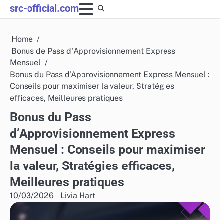
Skip
src-official.com
to
content
Home
Bonus de Pass d'Approvisionnement Express
Mensuel
Bonus du Pass d’Approvisionnement Express Mensuel :
Conseils pour maximiser la valeur, Stratégies
efficaces, Meilleures pratiques
Bonus du Pass
d’Approvisionnement Express
Mensuel : Conseils pour maximiser
la valeur, Stratégies efficaces,
Meilleures pratiques
10/03/2026
Livia Hart