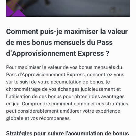
Comment puis-je maximiser la valeur
de mes bonus mensuels du Pass
d’Approvisionnement Express ?
Pour maximiser la valeur de vos bonus mensuels du
Pass d’Approvisionnement Express, concentrez-vous
sur le suivi de votre accumulation de bonus, le
chronométrage de vos échanges judicieusement et
l’utilisation de ces bonus pour obtenir des avantages
en jeu. Comprendre comment combiner ces stratégies
peut considérablement améliorer votre expérience
globale et vos récompenses.
Stratégies pour suivre l’accumulation de bonus