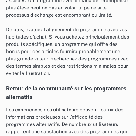
associés. Un programme avec un taux de récompense
plus élevé peut ne pas en valoir la peine si le
processus d’échange est encombrant ou limité.
De plus, évaluez l’alignement du programme avec vos
habitudes d’achat. Si vous achetez principalement des
produits spécifiques, un programme qui offre des
bonus pour ces articles fournira probablement une
plus grande valeur. Recherchez des programmes avec
des termes simples et des restrictions minimales pour
éviter la frustration.
Retour de la communauté sur les programmes
alternatifs
Les expériences des utilisateurs peuvent fournir des
informations précieuses sur l’efficacité des
programmes alternatifs. De nombreux utilisateurs
rapportent une satisfaction avec des programmes qui