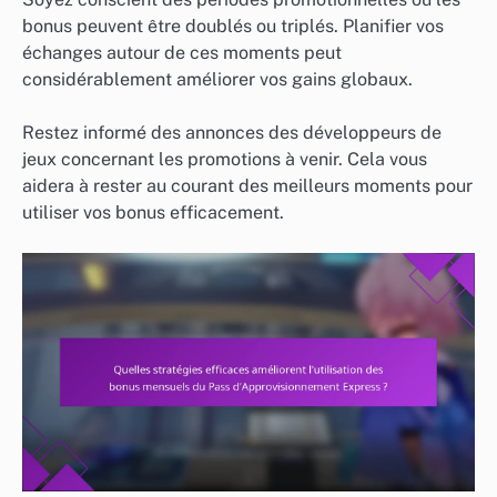
bonus peuvent être doublés ou triplés. Planifier vos
échanges autour de ces moments peut
considérablement améliorer vos gains globaux.
Restez informé des annonces des développeurs de
jeux concernant les promotions à venir. Cela vous
aidera à rester au courant des meilleurs moments pour
utiliser vos bonus efficacement.