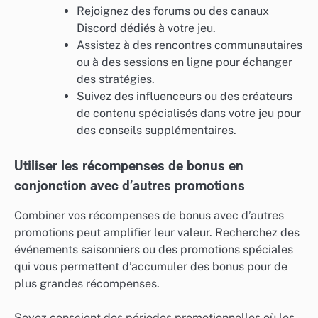
Rejoignez des forums ou des canaux
Discord dédiés à votre jeu.
Assistez à des rencontres communautaires
ou à des sessions en ligne pour échanger
des stratégies.
Suivez des influenceurs ou des créateurs
de contenu spécialisés dans votre jeu pour
des conseils supplémentaires.
Utiliser les récompenses de bonus en
conjonction avec d’autres promotions
Combiner vos récompenses de bonus avec d’autres
promotions peut amplifier leur valeur. Recherchez des
événements saisonniers ou des promotions spéciales
qui vous permettent d’accumuler des bonus pour de
plus grandes récompenses.
Soyez conscient des périodes promotionnelles où les