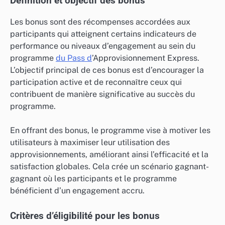
Définition et objectif des bonus
Les bonus sont des récompenses accordées aux
participants qui atteignent certains indicateurs de
performance ou niveaux d’engagement au sein du
programme
du Pass d
’Approvisionnement Express.
L’objectif principal de ces bonus est d’encourager la
participation active et de reconnaître ceux qui
contribuent de manière significative au succès du
programme.
En offrant des bonus, le programme vise à motiver les
utilisateurs à maximiser leur utilisation des
approvisionnements, améliorant ainsi l’efficacité et la
satisfaction globales. Cela crée un scénario gagnant-
gagnant où les participants et le programme
bénéficient d’un engagement accru.
Critères d’éligibilité pour les bonus