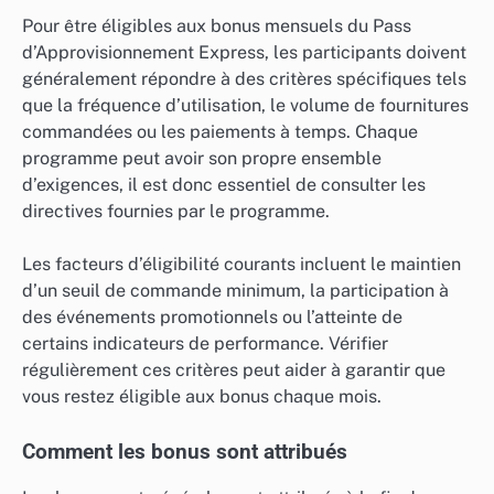
Pour être éligibles aux bonus mensuels du Pass
d’Approvisionnement Express, les participants doivent
généralement répondre à des critères spécifiques tels
que la fréquence d’utilisation, le volume de fournitures
commandées ou les paiements à temps. Chaque
programme peut avoir son propre ensemble
d’exigences, il est donc essentiel de consulter les
directives fournies par le programme.
Les facteurs d’éligibilité courants incluent le maintien
d’un seuil de commande minimum, la participation à
des événements promotionnels ou l’atteinte de
certains indicateurs de performance. Vérifier
régulièrement ces critères peut aider à garantir que
vous restez éligible aux bonus chaque mois.
Comment les bonus sont attribués