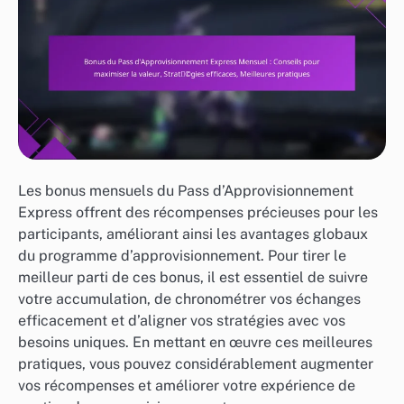
Les bonus mensuels du Pass d’Approvisionnement
Express offrent des récompenses précieuses pour les
participants, améliorant ainsi les avantages globaux
du programme d’approvisionnement. Pour tirer le
meilleur parti de ces bonus, il est essentiel de suivre
votre accumulation, de chronométrer vos échanges
efficacement et d’aligner vos stratégies avec vos
besoins uniques. En mettant en œuvre ces meilleures
pratiques, vous pouvez considérablement augmenter
vos récompenses et améliorer votre expérience de