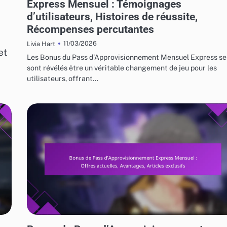
Express Mensuel : Témoignages
d’utilisateurs, Histoires de réussite,
Récompenses percutantes
11/03/2026
Livia Hart
et
Les Bonus du Pass d’Approvisionnement Mensuel Express se
sont révélés être un véritable changement de jeu pour les
utilisateurs, offrant…
BONUS DE PASS D'APPROVISIONNEMENT EXPRESS MENSUEL