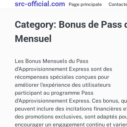
src-official.com
Skip
Page principale
Contact
to
content
Category:
Bonus de Pass 
Mensuel
Les Bonus Mensuels du Pass
d’Approvisionnement Express sont des
récompenses spéciales conçues pour
améliorer l’expérience des utilisateurs
participant au programme Pass
d’Approvisionnement Express. Ces bonus, qu
peuvent inclure des incitations financières e
des promotions exclusives, sont adaptés po
encourager un engagement continu et varie