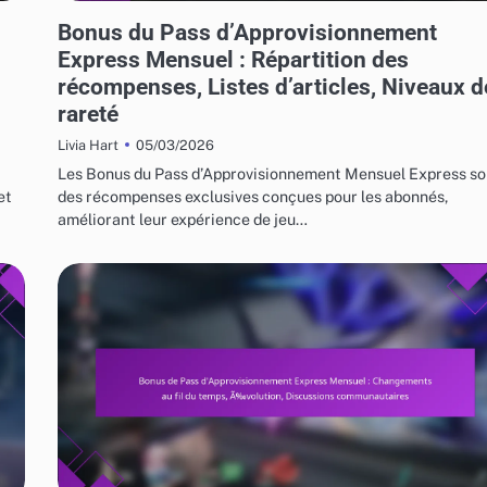
BONUS DE PASS D'APPROVISIONNEMENT EXPRESS MENSUEL
Bonus du Pass d’Approvisionnement
Express Mensuel : Répartition des
récompenses, Listes d’articles, Niveaux d
rareté
05/03/2026
Livia Hart
Les Bonus du Pass d’Approvisionnement Mensuel Express so
et
des récompenses exclusives conçues pour les abonnés,
améliorant leur expérience de jeu…