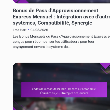
BONUS DE PASS D'APPROVISIONNEMENT EXPRESS MENSUEL
Bonus de Pass d’Approvisionnement
Express Mensuel : Intégration avec d’autr
systèmes, Compatibilité, Synergie
04/03/2026
Livia Hart
Les Bonus Mensuels du Pass d’Approvisionnement Express s
conçus pour récompenser les utilisateurs pour leur
engagement envers le système de…