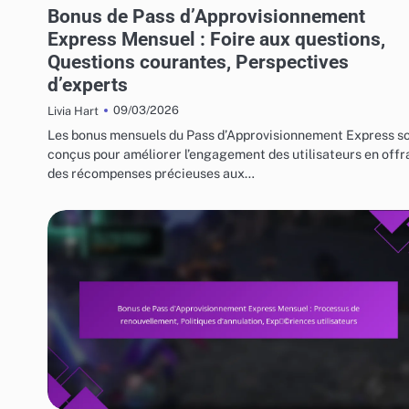
Bonus de Pass d’Approvisionnement
Express Mensuel : Foire aux questions,
Questions courantes, Perspectives
d’experts
09/03/2026
Livia Hart
Les bonus mensuels du Pass d’Approvisionnement Express s
conçus pour améliorer l’engagement des utilisateurs en offr
des récompenses précieuses aux…