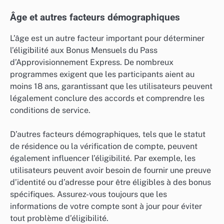
Âge et autres facteurs démographiques
L’âge est un autre facteur important pour déterminer
l’éligibilité aux Bonus Mensuels du Pass
d’Approvisionnement Express. De nombreux
programmes exigent que les participants aient au
moins 18 ans, garantissant que les utilisateurs peuvent
légalement conclure des accords et comprendre les
conditions de service.
D’autres facteurs démographiques, tels que le statut
de résidence ou la vérification de compte, peuvent
également influencer l’éligibilité. Par exemple, les
utilisateurs peuvent avoir besoin de fournir une preuve
d’identité ou d’adresse pour être éligibles à des bonus
spécifiques. Assurez-vous toujours que les
informations de votre compte sont à jour pour éviter
tout problème d’éligibilité.