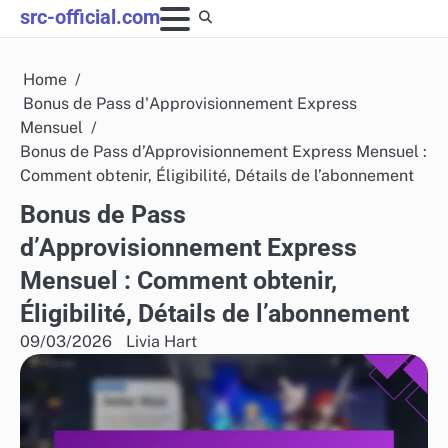
Skip
src-official.com
to
content
Home
Bonus de Pass d'Approvisionnement Express
Mensuel
Bonus de Pass d’Approvisionnement Express Mensuel :
Comment obtenir, Éligibilité, Détails de l’abonnement
Bonus de Pass
d’Approvisionnement Express
Mensuel : Comment obtenir,
Éligibilité, Détails de l’abonnement
09/03/2026
Livia Hart