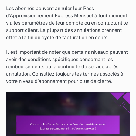
Les abonnés peuvent annuler leur Pass
d’Approvisionnement Express Mensuel à tout moment
via les paramètres de leur compte ou en contactant le
support client. La plupart des annulations prennent
effet à la fin du cycle de facturation en cours.
Il est important de noter que certains niveaux peuvent
avoir des conditions spécifiques concernant les
remboursements ou la continuité du service après
annulation. Consultez toujours les termes associés à
votre niveau d’abonnement pour plus de clarté.