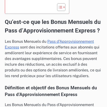
Qu’est-ce que les Bonus Mensuels du
Pass d’Approvisionnement Express ?
Les Bonus Mensuels du
Pass d
’
Approvisionnement
Express
sont des incitations offertes aux abonnés qui
améliorent leur expérience de service en fournissant
des avantages supplémentaires. Ces bonus peuvent
inclure des réductions, un accès exclusif à des
produits ou des options de livraison améliorées, ce qui
les rend précieux pour les utilisateurs réguliers.
Définition et objectif des Bonus Mensuels du
Pass d’Approvisionnement Express
Les Bonus Mensuels du Pass d’Approvisionnement