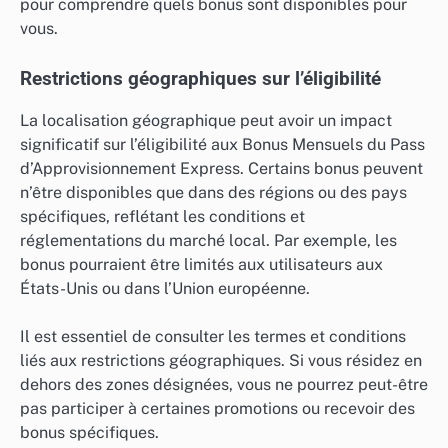
pour comprendre quels bonus sont disponibles pour
vous.
Restrictions géographiques sur l’éligibilité
La localisation géographique peut avoir un impact
significatif sur l’éligibilité aux Bonus Mensuels du Pass
d’Approvisionnement Express. Certains bonus peuvent
n’être disponibles que dans des régions ou des pays
spécifiques, reflétant les conditions et
réglementations du marché local. Par exemple, les
bonus pourraient être limités aux utilisateurs aux
États-Unis ou dans l’Union européenne.
Il est essentiel de consulter les termes et conditions
liés aux restrictions géographiques. Si vous résidez en
dehors des zones désignées, vous ne pourrez peut-être
pas participer à certaines promotions ou recevoir des
bonus spécifiques.