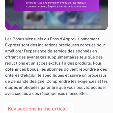
Les Bonus Mensuels du Pass d’Approvisionnement
Express sont des incitations précieuses conçues pour
améliorer l’expérience de service des abonnés en
offrant des avantages supplémentaires tels que des
réductions et un accès exclusif à des produits. Pour
obtenir ces bonus, les abonnés doivent répondre à des
critères d’éligibilité spécifiques et suivre un processus
de demande désigné. Comprendre les exigences et les
étapes impliquées garantira que vous pouvez accéder
avec succès à ces récompenses mensuelles.
Key sections in the article: