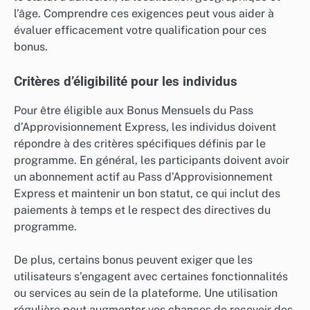
l’âge. Comprendre ces exigences peut vous aider à
évaluer efficacement votre qualification pour ces
bonus.
Critères d’éligibilité pour les individus
Pour être éligible aux Bonus Mensuels du Pass
d’Approvisionnement Express, les individus doivent
répondre à des critères spécifiques définis par le
programme. En général, les participants doivent avoir
un abonnement actif au Pass d’Approvisionnement
Express et maintenir un bon statut, ce qui inclut des
paiements à temps et le respect des directives du
programme.
De plus, certains bonus peuvent exiger que les
utilisateurs s’engagent avec certaines fonctionnalités
ou services au sein de la plateforme. Une utilisation
régulière peut augmenter vos chances de recevoir des