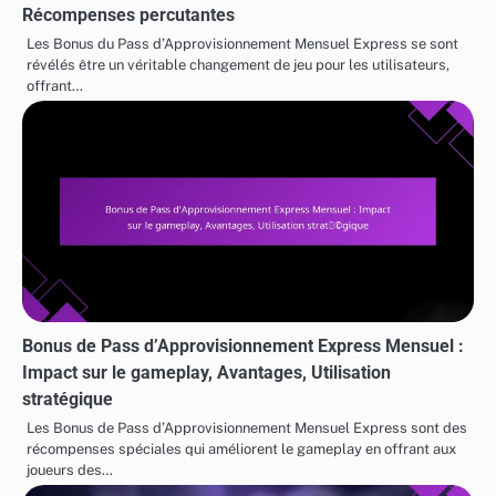
Récompenses percutantes
Les Bonus du Pass d’Approvisionnement Mensuel Express se sont
révélés être un véritable changement de jeu pour les utilisateurs,
offrant…
Bonus de Pass d’Approvisionnement Express Mensuel :
Impact sur le gameplay, Avantages, Utilisation
stratégique
Les Bonus de Pass d’Approvisionnement Mensuel Express sont des
récompenses spéciales qui améliorent le gameplay en offrant aux
joueurs des…