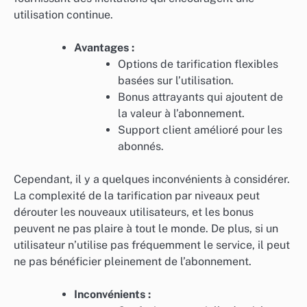
utilisation continue.
Avantages :
Options de tarification flexibles
basées sur l’utilisation.
Bonus attrayants qui ajoutent de
la valeur à l’abonnement.
Support client amélioré pour les
abonnés.
Cependant, il y a quelques inconvénients à considérer.
La complexité de la tarification par niveaux peut
dérouter les nouveaux utilisateurs, et les bonus
peuvent ne pas plaire à tout le monde. De plus, si un
utilisateur n’utilise pas fréquemment le service, il peut
ne pas bénéficier pleinement de l’abonnement.
Inconvénients :