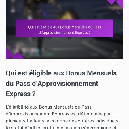
Qui est éligible aux Bonus Mensuels
du Pass d’Approvisionnement
Express ?
L’éligibilité aux Bonus Mensuels du Pass
d’Approvisionnement Express est déterminée par
plusieurs facteurs, y compris des critères individuels,
le statut d’adhésion, la localisation géographique et