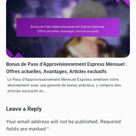
Bonus de Pass d’Approvisionnement Express Mensuel :
Offres actuelles, Avantages, Articles exclusifs
Le Pass d’Approvisionnement Mensuel Express améliore votre
abonnement avec une gamme de bonus précieux, y compris des
articles exclusifs et…
Leave a Reply
Your email address will not be published.
Required
fields are marked
*