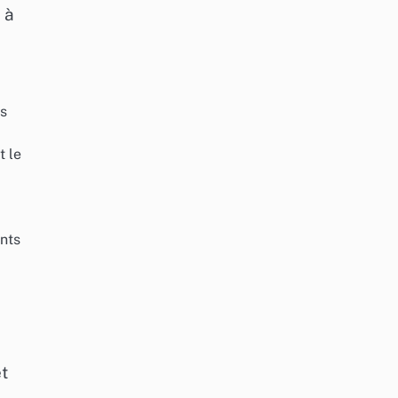
 à
ts
t le
nts
et